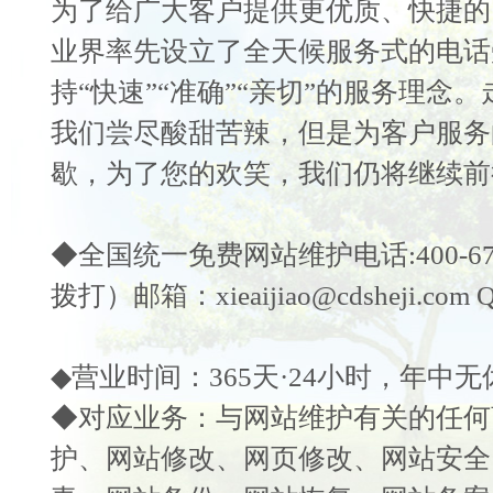
为了给广大客户提供更优质、快捷的
业界率先设立了全天候服务式的电话
持“快速”“准确”“亲切”的服务理念
我们尝
尽酸甜苦辣，但是为客户服务
歇，为了您的欢笑，我们仍将继续前
◆全国统一免费
网站维护
电话:400-
拨打）邮箱：xieaijiao@cdsheji.com Q
◆营业时间：365天·24小时，年中无
◆对应业务：与
网站维护
有关的任何
护
、
网站修改
、
网页修改
、
网站安全