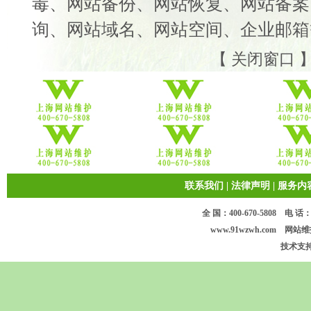
毒
、
网站备份
、
网站恢复
、
网站备案
询
、
网站域名
、
网
站空间
、
企业邮箱
【
关闭窗口
联系我们
|
法律声明
|
服务内
全 国：400-670-5808 电 话：17
www.91wzwh.com 网站维护 版
技术支