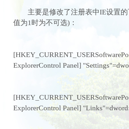
主要是修改了注册表中IE设置的下
值为1时为不可选)：
[HKEY_CURRENT_USERSoftwarePolici
ExplorerControl Panel] "Settings"=dwo
[HKEY_CURRENT_USERSoftwarePolici
ExplorerControl Panel] "Links"=dword