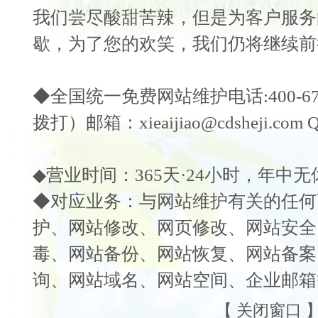
我们尝
尽酸甜苦辣，但是为客户服务
歇，为了您的欢笑，我们仍将继续前
◆全国统一免费
网站维护
电话:400-
拨打）邮箱：xieaijiao@cdsheji.com Q
◆营业时间：365天·24小时，年中无
◆对应业务：与
网站维护
有关的任何
护
、
网站修改
、
网页修改
、
网站安全
毒
、
网站备份
、
网站恢复
、
网站备案
询
、
网站域名
、
网
站空间
、
企业邮箱
【
关闭窗口