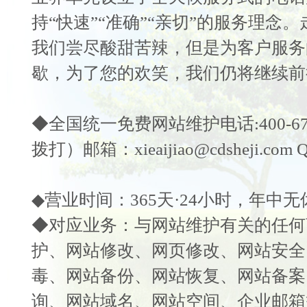
持“快速”“准确”“亲切”的服务理念
我们尝
尽酸甜苦辣，但是为客户服务
歇，为了您的欢笑，我们仍将继续前
◆全国统一免费
网站维护
电话:400-
拨打）邮箱：xieaijiao@cdsheji.com Q
◆营业时间：365天·24小时，年中无
◆对应业务：与
网站维护
有关的任何
护
、
网站修改
、
网页修改
、
网站安全
毒
、
网站备份
、
网站恢复
、
网站备案
询
、
网站域名
、
网
站空间
、
企业邮箱