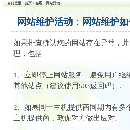
当前位置：
首页
> 会展 > 网站活动
网站维护活动：网站维护如
如果排查确认您的网站存在异常，此
理，包括：
1、立即停止网站服务，避免用户继
其他站点（建议使用503返回码）。
2、如果同一主机提供商同期内有多
主机提供商，敦促对方做出应对。