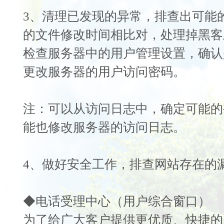
3、清理已发现的异常，排查出可能
的文件修改时间相比对，处理掉黑客
检查服务器中的用户管理设置，确认
更改服务器的用户访问密码。
注：可以从访问日志中，确定可能的
能也修改服务器的访问日志。
4、做好安全工作，排查网站存在的
◆电话受理中心（用户综合窗口）
为了给广大客户提供更优质、快捷的