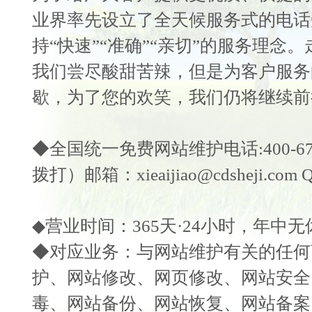
业界率先设立了全天候服务式的电话
持“快速”“准确”“亲切”的服务理念
我们尝
尽酸甜苦辣，但是为客户服务
歇，为了您的欢笑，我们仍将继续前
◆全国统一免费
网站维护
电话:400-
拨打）邮箱：xieaijiao@cdsheji.com Q
◆营业时间：365天·24小时，年中无
◆对应业务：与
网站维护
有关的任何
护
、
网站修改
、
网页修改
、
网站安全
毒
、
网站备份
、
网站恢复
、
网站备案